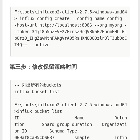
F:\tools\influxdb2-client-2.7.5-windows-amd64
> influx config create --config-name config -
-host-url http://localhost:8086 --org myorg -
-token 34j18h5hZFVE27FinsZ9rQVBka62EnnmEHL_6L
p0rzQ_IHgZavMthFAKgVrA05RsHXNQO0Ozlr3lF3ubDoC
T4Q== --active

第三步：修改保留策略时间
-- 列出所有的buckets

influx bucket list

F:\tools\influxdb2-client-2.7.5-windows-amd64
>influx bucket list

ID                      Name            Reten
tion       Shard group duration    Organizati
on ID         Schema Type

069af8ca95cb6687        smaple          infin