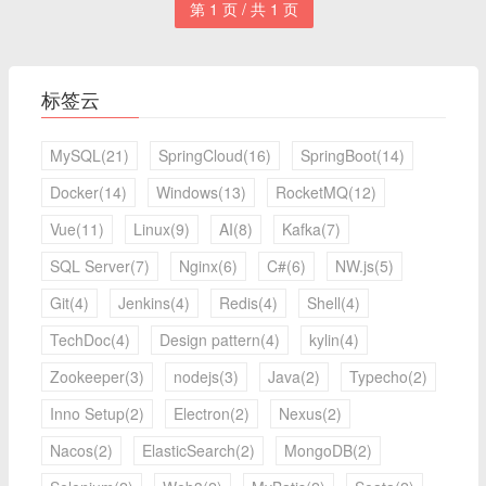
第 1 页 / 共 1 页
标签云
MySQL(21)
SpringCloud(16)
SpringBoot(14)
Docker(14)
Windows(13)
RocketMQ(12)
Vue(11)
Linux(9)
AI(8)
Kafka(7)
SQL Server(7)
Nginx(6)
C#(6)
NW.js(5)
Git(4)
Jenkins(4)
Redis(4)
Shell(4)
TechDoc(4)
Design pattern(4)
kylin(4)
Zookeeper(3)
nodejs(3)
Java(2)
Typecho(2)
Inno Setup(2)
Electron(2)
Nexus(2)
Nacos(2)
ElasticSearch(2)
MongoDB(2)