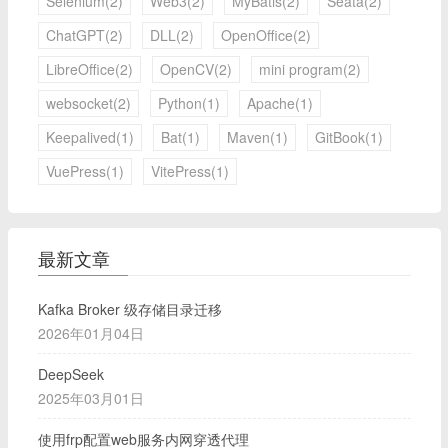
Selenium(2)
Web3(2)
MyBatis(2)
Seata(2)
ChatGPT(2)
DLL(2)
OpenOffice(2)
LibreOffice(2)
OpenCV(2)
mini program(2)
websocket(2)
Python(1)
Apache(1)
Keepalived(1)
Bat(1)
Maven(1)
GitBook(1)
VuePress(1)
VitePress(1)
最新文章
Kafka Broker 级存储目录迁移
2026年01月04日
DeepSeek
2025年03月01日
使用frp配置web服务内网穿透代理