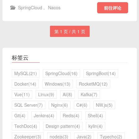
SpringCloud
,
Nacos
前往评论
第 1 页 / 共 1 页
标签云
MySQL(21)
SpringCloud(16)
SpringBoot(14)
Docker(14)
Windows(13)
RocketMQ(12)
Vue(11)
Linux(9)
AI(8)
Kafka(7)
SQL Server(7)
Nginx(6)
C#(6)
NW.js(5)
Git(4)
Jenkins(4)
Redis(4)
Shell(4)
TechDoc(4)
Design pattern(4)
kylin(4)
Zookeeper(3)
nodejs(3)
Java(2)
Typecho(2)