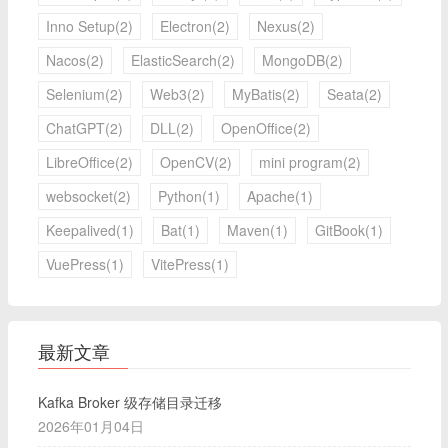
Inno Setup(2)
Electron(2)
Nexus(2)
Nacos(2)
ElasticSearch(2)
MongoDB(2)
Selenium(2)
Web3(2)
MyBatis(2)
Seata(2)
ChatGPT(2)
DLL(2)
OpenOffice(2)
LibreOffice(2)
OpenCV(2)
mini program(2)
websocket(2)
Python(1)
Apache(1)
Keepalived(1)
Bat(1)
Maven(1)
GitBook(1)
VuePress(1)
VitePress(1)
最新文章
Kafka Broker 级存储目录迁移
2026年01月04日