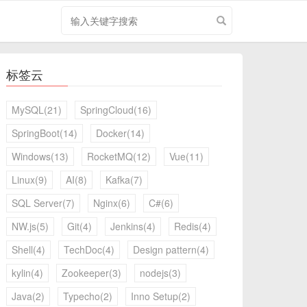
搜
索
关
键
标签云
字
MySQL(21)
SpringCloud(16)
SpringBoot(14)
Docker(14)
Windows(13)
RocketMQ(12)
Vue(11)
Linux(9)
AI(8)
Kafka(7)
SQL Server(7)
Nginx(6)
C#(6)
NW.js(5)
Git(4)
Jenkins(4)
Redis(4)
Shell(4)
TechDoc(4)
Design pattern(4)
kylin(4)
Zookeeper(3)
nodejs(3)
Java(2)
Typecho(2)
Inno Setup(2)