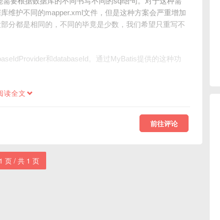
能需要根据数据库的不同书写不同的sql语句。对于这种需
护不同的mapper.xml文件，但是这种方案会严重增加
大部分都是相同的，不同的毕竟是少数，我们希望只重写不
dProvider和databaseId。通过MyBatis提供的这种功
。
阅读全文
前往评论
1 页 / 共 1 页