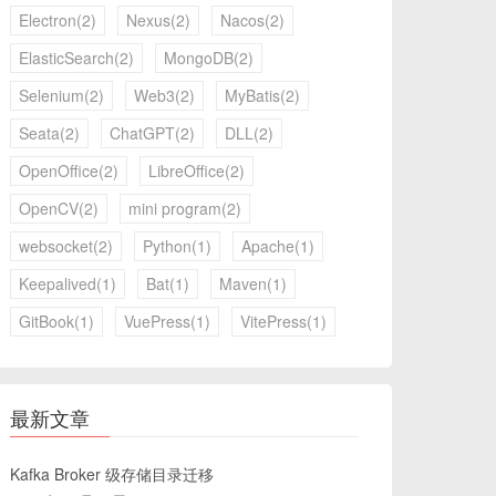
Electron(2)
Nexus(2)
Nacos(2)
ElasticSearch(2)
MongoDB(2)
Selenium(2)
Web3(2)
MyBatis(2)
Seata(2)
ChatGPT(2)
DLL(2)
OpenOffice(2)
LibreOffice(2)
OpenCV(2)
mini program(2)
websocket(2)
Python(1)
Apache(1)
Keepalived(1)
Bat(1)
Maven(1)
GitBook(1)
VuePress(1)
VitePress(1)
最新文章
Kafka Broker 级存储目录迁移