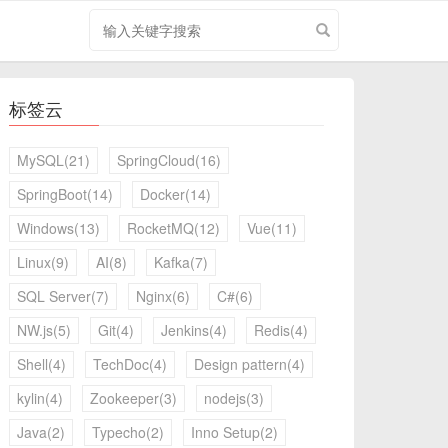
搜
索
关
键
标签云
字
MySQL(21)
SpringCloud(16)
SpringBoot(14)
Docker(14)
Windows(13)
RocketMQ(12)
Vue(11)
Linux(9)
AI(8)
Kafka(7)
SQL Server(7)
Nginx(6)
C#(6)
NW.js(5)
Git(4)
Jenkins(4)
Redis(4)
Shell(4)
TechDoc(4)
Design pattern(4)
kylin(4)
Zookeeper(3)
nodejs(3)
Java(2)
Typecho(2)
Inno Setup(2)