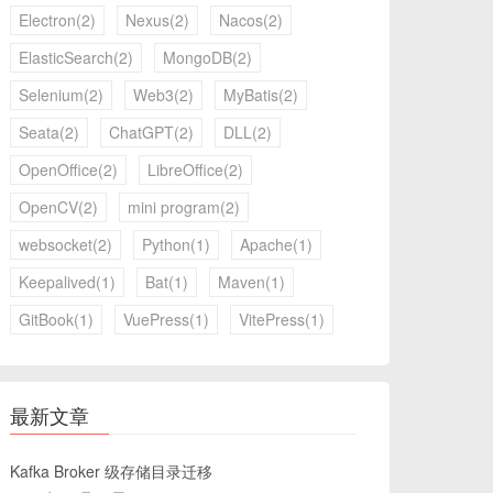
Electron(2)
Nexus(2)
Nacos(2)
ElasticSearch(2)
MongoDB(2)
Selenium(2)
Web3(2)
MyBatis(2)
Seata(2)
ChatGPT(2)
DLL(2)
OpenOffice(2)
LibreOffice(2)
OpenCV(2)
mini program(2)
websocket(2)
Python(1)
Apache(1)
Keepalived(1)
Bat(1)
Maven(1)
GitBook(1)
VuePress(1)
VitePress(1)
最新文章
Kafka Broker 级存储目录迁移