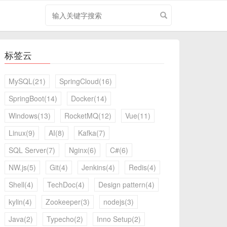
搜
索
关
键
标签云
字
MySQL(21)
SpringCloud(16)
SpringBoot(14)
Docker(14)
Windows(13)
RocketMQ(12)
Vue(11)
Linux(9)
AI(8)
Kafka(7)
SQL Server(7)
Nginx(6)
C#(6)
NW.js(5)
Git(4)
Jenkins(4)
Redis(4)
Shell(4)
TechDoc(4)
Design pattern(4)
kylin(4)
Zookeeper(3)
nodejs(3)
Java(2)
Typecho(2)
Inno Setup(2)