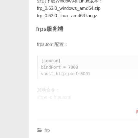
分别下载Windows和Linux版本：
frp_0.63.0_windows_amd64.zip
frp_0.63.0_linux_amd64.tar.gz
frps服务端
frps.toml配置：
[common]

bindPort = 7000

启动命令：
./frps -c frps.toml
frp