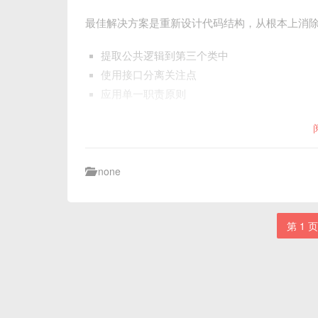
最佳解决方案是重新设计代码结构，从根本上消
提取公共逻辑到第三个类中
使用接口分离关注点
应用单一职责原则
none
第 1 页