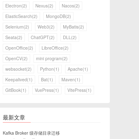
Electron(2)
Nexus(2)
Nacos(2)
ElasticSearch(2)
MongoDB(2)
Selenium(2)
Web3(2)
MyBatis(2)
Seata(2)
ChatGPT(2)
DLL(2)
OpenOffice(2)
LibreOffice(2)
OpenCV(2)
mini program(2)
websocket(2)
Python(1)
Apache(1)
Keepalived(1)
Bat(1)
Maven(1)
GitBook(1)
VuePress(1)
VitePress(1)
最新文章
Kafka Broker 级存储目录迁移