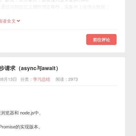
，通过识别自定义属性绑定事件，采集并上传埋点数据；
阅读全文
前往评论
步请求（async与await）
08月13日
分类：
学习总结
阅读：2973
览器和 node.js中。
romise的实现版本。