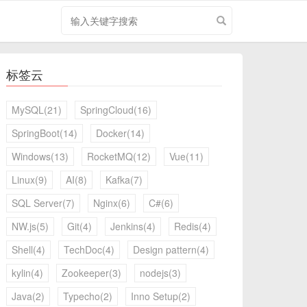
搜
索
关
键
标签云
字
MySQL(21)
SpringCloud(16)
SpringBoot(14)
Docker(14)
Windows(13)
RocketMQ(12)
Vue(11)
Linux(9)
AI(8)
Kafka(7)
SQL Server(7)
Nginx(6)
C#(6)
NW.js(5)
Git(4)
Jenkins(4)
Redis(4)
Shell(4)
TechDoc(4)
Design pattern(4)
kylin(4)
Zookeeper(3)
nodejs(3)
Java(2)
Typecho(2)
Inno Setup(2)