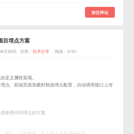
前往评论
e项目埋点方案
08月29日
分类：
技术分享
阅读：4181
或自定义属性实现。
痕埋点。前端页面加载时根据埋点配置，自动调用接口上传
。
考虑使用代码埋点的方案。
码。缺点：工作量大，且会侵入业务逻辑代码。