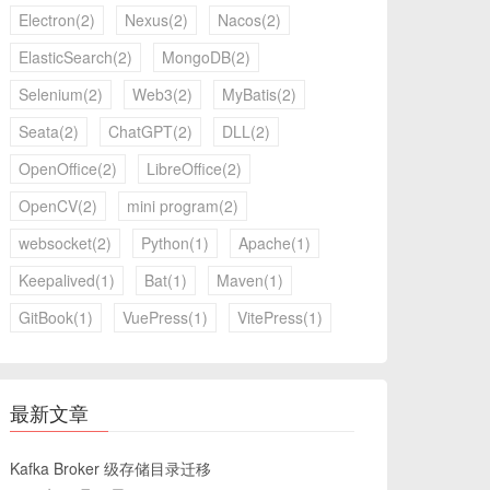
Electron(2)
Nexus(2)
Nacos(2)
ElasticSearch(2)
MongoDB(2)
Selenium(2)
Web3(2)
MyBatis(2)
Seata(2)
ChatGPT(2)
DLL(2)
OpenOffice(2)
LibreOffice(2)
OpenCV(2)
mini program(2)
websocket(2)
Python(1)
Apache(1)
Keepalived(1)
Bat(1)
Maven(1)
GitBook(1)
VuePress(1)
VitePress(1)
最新文章
Kafka Broker 级存储目录迁移