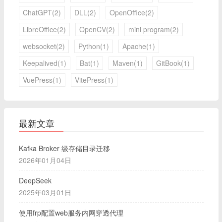
ChatGPT(2)
DLL(2)
OpenOffice(2)
LibreOffice(2)
OpenCV(2)
mini program(2)
websocket(2)
Python(1)
Apache(1)
Keepalived(1)
Bat(1)
Maven(1)
GitBook(1)
VuePress(1)
VitePress(1)
最新文章
Kafka Broker 级存储目录迁移
2026年01月04日
DeepSeek
2025年03月01日
使用frp配置web服务内网穿透代理