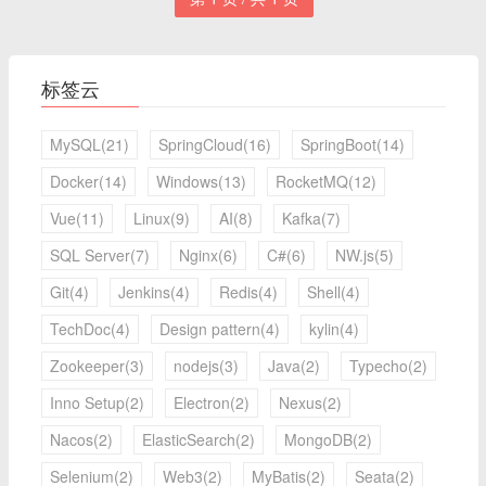
标签云
MySQL(21)
SpringCloud(16)
SpringBoot(14)
Docker(14)
Windows(13)
RocketMQ(12)
Vue(11)
Linux(9)
AI(8)
Kafka(7)
SQL Server(7)
Nginx(6)
C#(6)
NW.js(5)
Git(4)
Jenkins(4)
Redis(4)
Shell(4)
TechDoc(4)
Design pattern(4)
kylin(4)
Zookeeper(3)
nodejs(3)
Java(2)
Typecho(2)
Inno Setup(2)
Electron(2)
Nexus(2)
Nacos(2)
ElasticSearch(2)
MongoDB(2)
Selenium(2)
Web3(2)
MyBatis(2)
Seata(2)