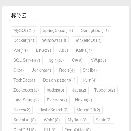
标签云
MySQL(21)
SpringCloud(16)
SpringBoot(14)
Docker(14)
Windows(13)
RocketMQ(12)
Vue(11)
Linux(9)
AI(8)
Kafka(7)
SQL Server(7)
Nginx(6)
C#(6)
NW.js(5)
Git(4)
Jenkins(4)
Redis(4)
Shell(4)
TechDoc(4)
Design pattern(4)
kylin(4)
Zookeeper(3)
nodejs(3)
Java(2)
Typecho(2)
Inno Setup(2)
Electron(2)
Nexus(2)
Nacos(2)
ElasticSearch(2)
MongoDB(2)
Selenium(2)
Web3(2)
MyBatis(2)
Seata(2)
ChatGPT(2)
DLL(2)
OpenOffice(2)