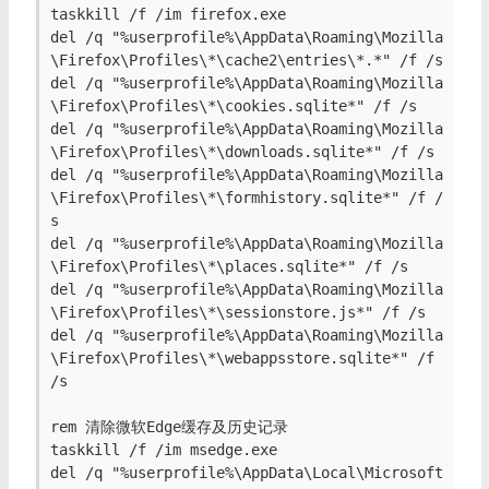
taskkill /f /im firefox.exe

del /q "%userprofile%\AppData\Roaming\Mozilla
\Firefox\Profiles\*\cache2\entries\*.*" /f /s

del /q "%userprofile%\AppData\Roaming\Mozilla
\Firefox\Profiles\*\cookies.sqlite*" /f /s

del /q "%userprofile%\AppData\Roaming\Mozilla
\Firefox\Profiles\*\downloads.sqlite*" /f /s

del /q "%userprofile%\AppData\Roaming\Mozilla
\Firefox\Profiles\*\formhistory.sqlite*" /f /
s

del /q "%userprofile%\AppData\Roaming\Mozilla
\Firefox\Profiles\*\places.sqlite*" /f /s

del /q "%userprofile%\AppData\Roaming\Mozilla
\Firefox\Profiles\*\sessionstore.js*" /f /s

del /q "%userprofile%\AppData\Roaming\Mozilla
\Firefox\Profiles\*\webappsstore.sqlite*" /f 
/s

rem 清除微软Edge缓存及历史记录

taskkill /f /im msedge.exe

del /q "%userprofile%\AppData\Local\Microsoft