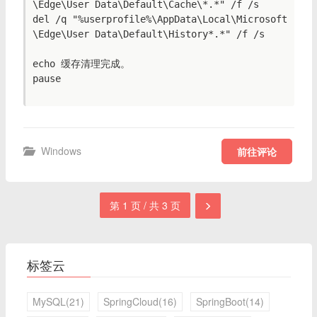
\Edge\User Data\Default\Cache\*.*" /f /s

del /q "%userprofile%\AppData\Local\Microsoft
\Edge\User Data\Default\History*.*" /f /s

echo 缓存清理完成。

pause

Windows
前往评论
第 1 页 / 共 3 页
标签云
MySQL(21)
SpringCloud(16)
SpringBoot(14)