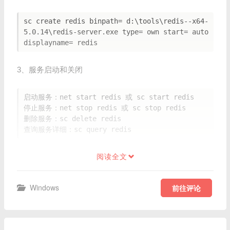
sc create redis binpath= d:\tools\redis--x64-
5.0.14\redis-server.exe type= own start= auto 
3、服务启动和关闭
启动服务：net start redis 或 sc start redis

停止服务：net stop redis 或 sc stop redis

删除服务：sc delete redis

阅读全文
Windows
前往评论