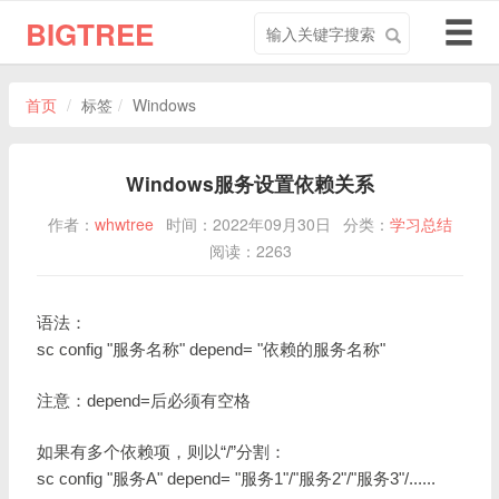
搜
导
BIGTREE
索
航
关
切
键
换
首页
标签
Windows
字
Windows服务设置依赖关系
作者：
whwtree
时间：2022年09月30日
分类：
学习总结
阅读：2263
语法：
sc config "服务名称" depend= "依赖的服务名称"
注意：depend=后必须有空格
如果有多个依赖项，则以“/”分割：
sc config "服务A" depend= "服务1"/"服务2"/"服务3"/......