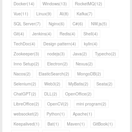
Docker(14)
Windows(13)
RocketMQ(12)
Vue(11)
Linux(9)
AI(8)
Kafka(7)
SQL Server(7)
Nginx(6)
C#(6)
NW.js(5)
Git(4)
Jenkins(4)
Redis(4)
Shell(4)
TechDoc(4)
Design pattern(4)
kylin(4)
Zookeeper(3)
nodejs(3)
Java(2)
Typecho(2)
Inno Setup(2)
Electron(2)
Nexus(2)
Nacos(2)
ElasticSearch(2)
MongoDB(2)
Selenium(2)
Web3(2)
MyBatis(2)
Seata(2)
ChatGPT(2)
DLL(2)
OpenOffice(2)
LibreOffice(2)
OpenCV(2)
mini program(2)
websocket(2)
Python(1)
Apache(1)
Keepalived(1)
Bat(1)
Maven(1)
GitBook(1)