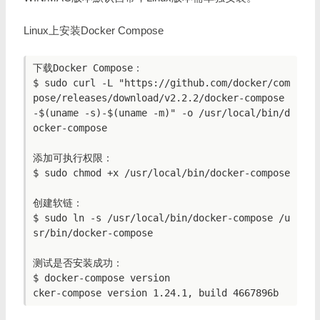
Linux上安装Docker Compose
下载Docker Compose：

$ sudo curl -L "https://github.com/docker/com
pose/releases/download/v2.2.2/docker-compose
-$(uname -s)-$(uname -m)" -o /usr/local/bin/d
ocker-compose

添加可执行权限：

$ sudo chmod +x /usr/local/bin/docker-compose

创建软链：

$ sudo ln -s /usr/local/bin/docker-compose /u
sr/bin/docker-compose

测试是否安装成功：

$ docker-compose version
