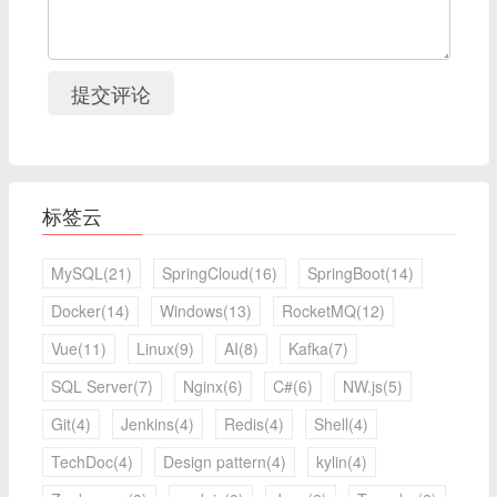
提交评论
标签云
MySQL(21)
SpringCloud(16)
SpringBoot(14)
Docker(14)
Windows(13)
RocketMQ(12)
Vue(11)
Linux(9)
AI(8)
Kafka(7)
SQL Server(7)
Nginx(6)
C#(6)
NW.js(5)
Git(4)
Jenkins(4)
Redis(4)
Shell(4)
TechDoc(4)
Design pattern(4)
kylin(4)