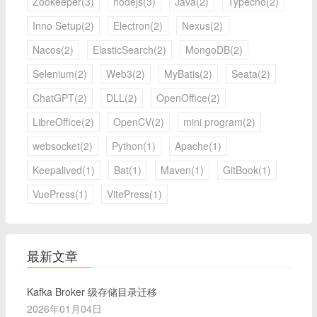
Zookeeper(3)
nodejs(3)
Java(2)
Typecho(2)
Inno Setup(2)
Electron(2)
Nexus(2)
Nacos(2)
ElasticSearch(2)
MongoDB(2)
Selenium(2)
Web3(2)
MyBatis(2)
Seata(2)
ChatGPT(2)
DLL(2)
OpenOffice(2)
LibreOffice(2)
OpenCV(2)
mini program(2)
websocket(2)
Python(1)
Apache(1)
Keepalived(1)
Bat(1)
Maven(1)
GitBook(1)
VuePress(1)
VitePress(1)
最新文章
Kafka Broker 级存储目录迁移
2026年01月04日