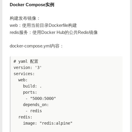
Docker Compose实例
构建发布镜像：
web：使用当前目录Dockerfile构建
redis服务：使用Docker Hub的公共Redis镜像
docker-compose.yml内容：
# yaml 配置

version: '3'

services:

  web:

    build: .

    ports:

     - "5000:5000"

    depends_on:

     - redis

  redis:

    image: "redis:alpine"
