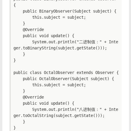
{

    public BinaryObserver(Subject subject) {

        this.subject = subject;

    }

    @Override

    public void update() {

        System.out.println("二进制值：" + Inte
ger.toBinaryString(subject.getState()));

    }

}

public class OctalObserver extends Observer {

    public OctalObserver(Subject subject) {

        this.subject = subject;

    }

    @Override

    public void update() {

        System.out.println("八进制值：" + Inte
ger.toOctalString(subject.getState()));

    }

}
