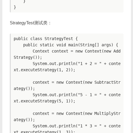
    }

StrategyTest测试类：
public class StrategyTest {

    public static void main(String[] args) {

        Context context = new Context(new Add
Strategy());

        System.out.println("1 + 2 = " + conte
xt.executeStrategy(1, 2));

        context = new Context(new SubtractStr
ategy());

        System.out.println("5 - 1 = " + conte
xt.executeStrategy(5, 1));

        context = new Context(new MultiplyStr
ategy());

        System.out.println("1 * 3 = " + conte
xt.executeStrategy(1, 3));
