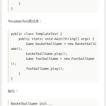
    }

}
TemplateTest测试类：
public class TemplateTest {

    public static void main(String[] args) {

        Game basketballGame = new BasketballG
ame();

        basketballGame.play();

        Game footballGame = new FootballGame
();

        footballGame.play();

    }

}
输出：
BasketballGame init...
