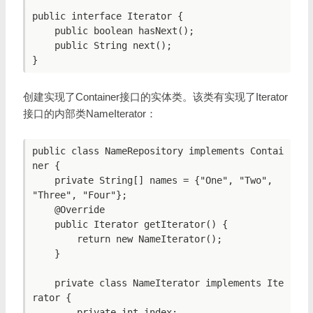
public interface Iterator {

    public boolean hasNext();

    public String next();

创建实现了Container接口的实体类。该类有实现了Iterator
接口的内部类NameIterator：
public class NameRepository implements Contai
ner {

    private String[] names = {"One", "Two", 
"Three", "Four"};

    @Override

    public Iterator getIterator() {

        return new NameIterator();

    }

    private class NameIterator implements Ite
rator {

        private int index;
