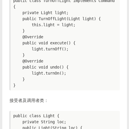
public class TurnOffLight implements Command 
{

    private Light light;

    public TurnOffLight(Light light) {

        this.light = light;

    }

    @Override

    public void execute() {

        light.turnOff();

    }

    @Override

    public void undo() {

        light.turnOn();

    }

}
接受者及调用者类：
public class Light {

    private String loc;

    public Light(String loc) {
