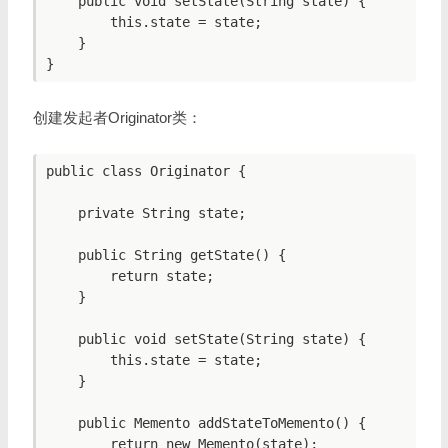
    public void setState(String state) {

        this.state = state;

    }

创建发起者Originator类：
public class Originator {

    private String state;

    public String getState() {

        return state;

    }

    public void setState(String state) {

        this.state = state;

    }

    public Memento addStateToMemento() {

        return new Memento(state);
