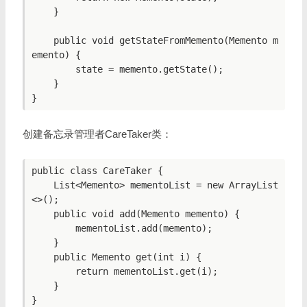
    }

    public void getStateFromMemento(Memento m
emento) {

        state = memento.getState();

    }

创建备忘录管理者CareTaker类：
public class CareTaker {

    List<Memento> mementoList = new ArrayList
<>();

    public void add(Memento memento) {

        mementoList.add(memento);

    }

    public Memento get(int i) {

        return mementoList.get(i);

    }
