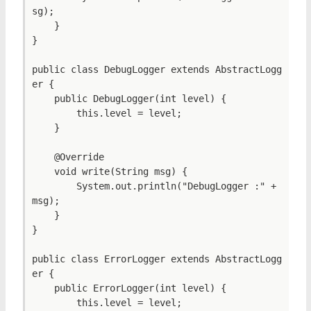
sg);

    }

}

public class DebugLogger extends AbstractLogg
er {

    public DebugLogger(int level) {

        this.level = level;

    }

    @Override

    void write(String msg) {

        System.out.println("DebugLogger :" + 
msg);

    }

}

public class ErrorLogger extends AbstractLogg
er {

    public ErrorLogger(int level) {

        this.level = level;
