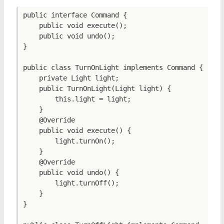
public interface Command {

    public void execute();

    public void undo();

}

public class TurnOnLight implements Command {

    private Light light;

    public TurnOnLight(Light light) {

        this.light = light;

    }

    @Override

    public void execute() {

        light.turnOn();

    }

    @Override

    public void undo() {

        light.turnOff();

    }

}
