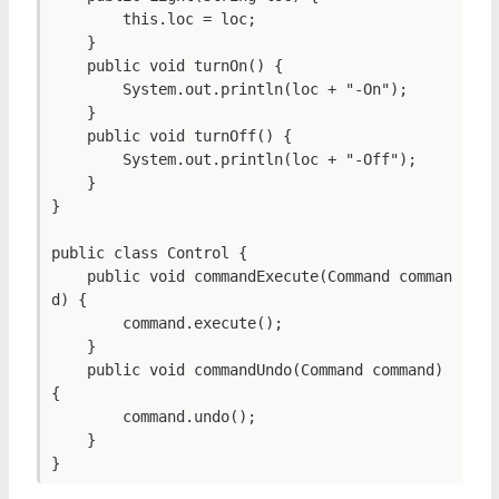
        this.loc = loc;

    }

    public void turnOn() {

        System.out.println(loc + "-On");

    }

    public void turnOff() {

        System.out.println(loc + "-Off");

    }

}

public class Control {

    public void commandExecute(Command comman
d) {

        command.execute();

    }

    public void commandUndo(Command command) 
{

        command.undo();

    }
