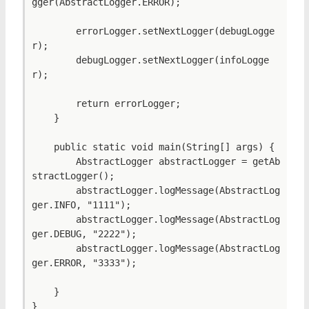
gger(AbstractLogger.ERROR);

        errorLogger.setNextLogger(debugLogge
r);

        debugLogger.setNextLogger(infoLogge
r);

        return errorLogger;

    }

    public static void main(String[] args) {

        AbstractLogger abstractLogger = getAb
stractLogger();

        abstractLogger.logMessage(AbstractLog
ger.INFO, "1111");

        abstractLogger.logMessage(AbstractLog
ger.DEBUG, "2222");

        abstractLogger.logMessage(AbstractLog
ger.ERROR, "3333");

    }

}