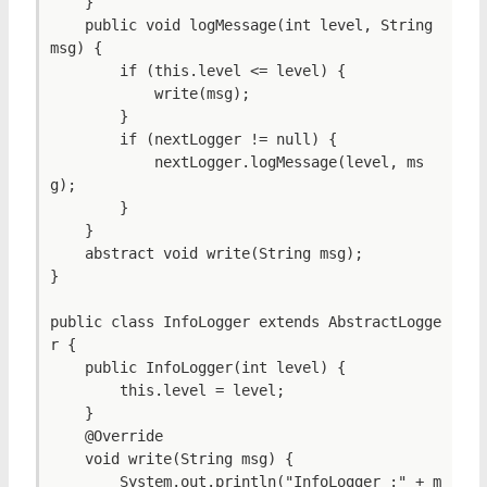
    }

    public void logMessage(int level, String 
msg) {

        if (this.level <= level) {

            write(msg);

        }

        if (nextLogger != null) {

            nextLogger.logMessage(level, ms
g);

        }

    }

    abstract void write(String msg);

}

public class InfoLogger extends AbstractLogge
r {

    public InfoLogger(int level) {

        this.level = level;

    }

    @Override

    void write(String msg) {

        System.out.println("InfoLogger :" + m