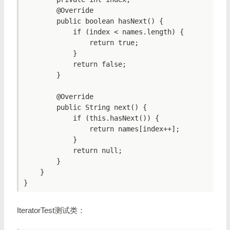
        @Override

        public boolean hasNext() {

            if (index < names.length) {

                return true;

            }

            return false;

        }

        @Override

        public String next() {

            if (this.hasNext()) {

                return names[index++];

            }

            return null;

        }

    }

IteratorTest测试类：