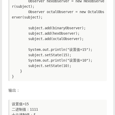
        Observer hexObserver = new HexObserve
r(subject);

        Observer octalObserver = new OctalObs
erver(subject);

        subject.add(binaryObserver);

        subject.add(hexObserver);

        subject.add(octalObserver);

        System.out.println("设置值=15");

        subject.setState(15);

        System.out.println("设置值=10");

        subject.setState(10);

    }

}
输出：
设置值=15

二进制值：1111

十六进制值：f
