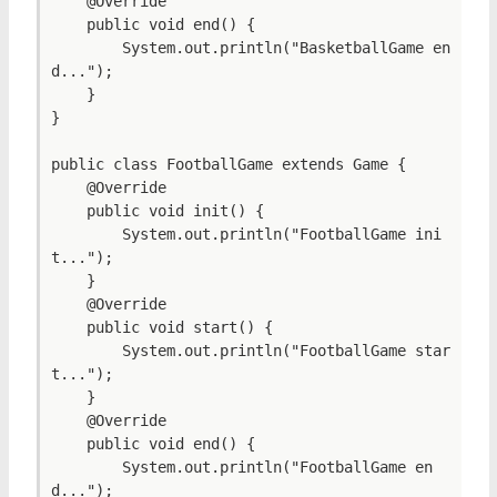
    @Override

    public void end() {

        System.out.println("BasketballGame en
d...");

    }

}

public class FootballGame extends Game {

    @Override

    public void init() {

        System.out.println("FootballGame ini
t...");

    }

    @Override

    public void start() {

        System.out.println("FootballGame star
t...");

    }

    @Override

    public void end() {

        System.out.println("FootballGame en
d...");
