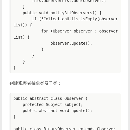
        this.observerList.add(observer);

    }

    public void notifyAllObservers() {

        if (!CollectionUtils.isEmpty(observer
List)) {

            for (Observer observer : observer
List) {

                observer.update();

            }

        }

    }

创建观察者抽象类及子类：
public abstract class Observer {

    protected Subject subject;

    public abstract void update();

}

public class BinaryObserver extends Observer 