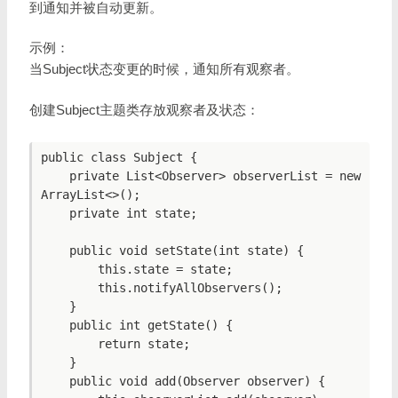
到通知并被自动更新。
示例：
当Subject状态变更的时候，通知所有观察者。
创建Subject主题类存放观察者及状态：
public class Subject {

    private List<Observer> observerList = new 
ArrayList<>();

    private int state;

    public void setState(int state) {

        this.state = state;

        this.notifyAllObservers();

    }

    public int getState() {

        return state;

    }

    public void add(Observer observer) {
