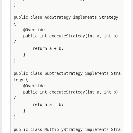
}

public class AddStrategy implements Strategy 
{

    @Override

    public int executeStrategy(int a, int b) 
{

        return a + b;

    }

}

public class SubtractStrategy implements Stra
tegy {

    @Override

    public int executeStrategy(int a, int b) 
{

        return a - b;

    }

}

public class MultiplyStrategy implements Stra