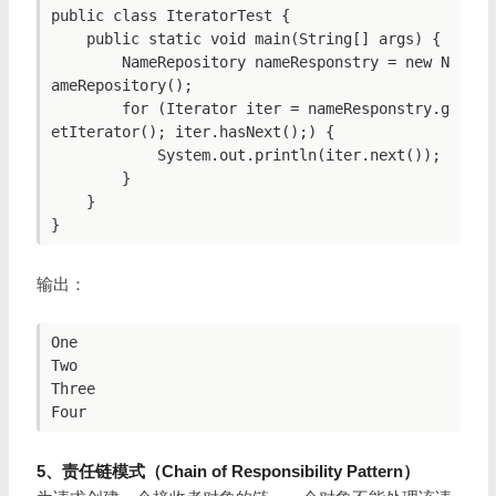
public class IteratorTest {

    public static void main(String[] args) {

        NameRepository nameResponstry = new N
ameRepository();

        for (Iterator iter = nameResponstry.g
etIterator(); iter.hasNext();) {

            System.out.println(iter.next());

        }

    }

}
输出：
One

Two

Three

5、责任链模式（Chain of Responsibility Pattern）