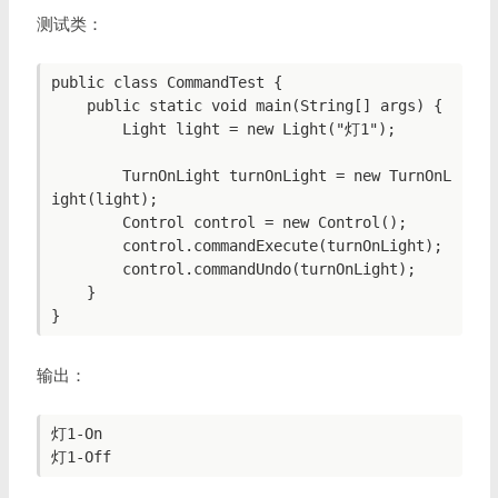
测试类：
public class CommandTest {

    public static void main(String[] args) {

        Light light = new Light("灯1");

        TurnOnLight turnOnLight = new TurnOnL
ight(light);

        Control control = new Control();

        control.commandExecute(turnOnLight);

        control.commandUndo(turnOnLight);

    }

输出：
灯1-On
