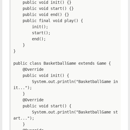
    public void init() {}

    public void start() {}

    public void end() {}

    public final void play() {

        init();

        start();

        end();

    }

}

public class BasketballGame extends Game {

    @Override

    public void init() {

        System.out.println("BasketballGame in
it...");

    }

    @Override

    public void start() {

        System.out.println("BasketballGame st
art...");

    }
