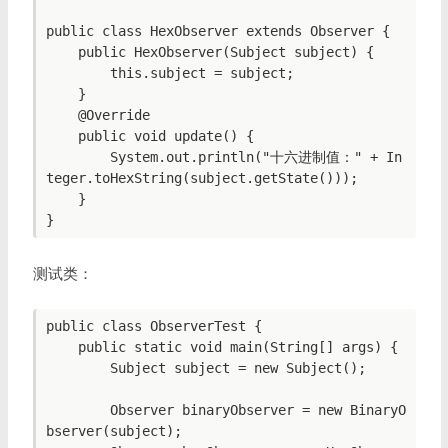
public class HexObserver extends Observer {

    public HexObserver(Subject subject) {

        this.subject = subject;

    }

    @Override

    public void update() {

        System.out.println("十六进制值：" + In
teger.toHexString(subject.getState()));

    }

测试类：
public class ObserverTest {

    public static void main(String[] args) {

        Subject subject = new Subject();

        Observer binaryObserver = new BinaryO
bserver(subject);
