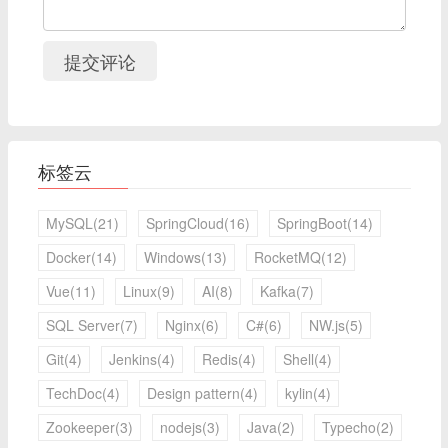
提交评论
标签云
MySQL(21)
SpringCloud(16)
SpringBoot(14)
Docker(14)
Windows(13)
RocketMQ(12)
Vue(11)
Linux(9)
AI(8)
Kafka(7)
SQL Server(7)
Nginx(6)
C#(6)
NW.js(5)
Git(4)
Jenkins(4)
Redis(4)
Shell(4)
TechDoc(4)
Design pattern(4)
kylin(4)
Zookeeper(3)
nodejs(3)
Java(2)
Typecho(2)