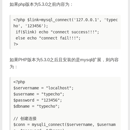
如果php版本为5.3.0之前内容为：
<?php $link=mysql_connect('127.0.0.1', 'typec
ho', '123456');

 if($link) echo "connect success!!!";

 else echo "connect fail!!!";

如果PHP版本为5.3.0之后且安装的是mysqli扩展，则内容
为：
<?php

$servername = "localhost";

$username = "typecho";

$password = "123456";

$dbname = "typecho";

// 创建连接

$conn = mysqli_connect($servername, $usernam