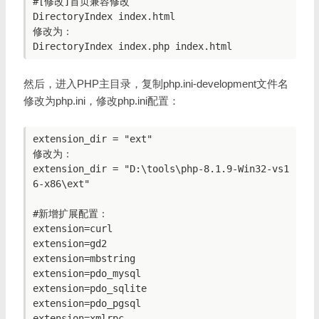
#[修改]首页兼容修改

DirectoryIndex index.html

修改为：

然后，进入PHP主目录，复制php.ini-development文件名
修改为php.ini，修改php.ini配置：
extension_dir = "ext"

修改为：

extension_dir = "D:\tools\php-8.1.9-Win32-vs1
6-x86\ext"

#新增扩展配置：

extension=curl

extension=gd2

extension=mbstring

extension=pdo_mysql

extension=pdo_sqlite

extension=pdo_pgsql

extension=xmlrpc
