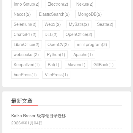
Inno Setup(2)
Electron(2)
Nexus(2)
Nacos(2)
ElasticSearch(2)
MongoDB(2)
Selenium(2)
Web3(2)
MyBatis(2)
Seata(2)
ChatGPT(2)
DLL(2)
OpenOffice(2)
LibreOffice(2)
OpenCV(2)
mini program(2)
websocket(2)
Python(1)
Apache(1)
Keepalived(1)
Bat(1)
Maven(1)
GitBook(1)
VuePress(1)
VitePress(1)
最新文章
Kafka Broker 级存储目录迁移
2026年01月04日