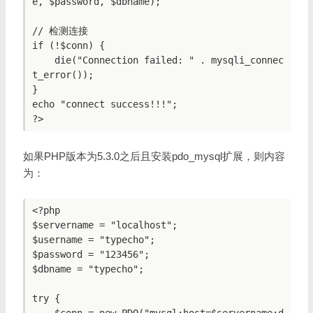
e, $password, $dbname);

// 检测连接

if (!$conn) {

    die("Connection failed: " . mysqli_connec
t_error());

}

echo "connect success!!!";

如果PHP版本为5.3.0之后且安装pdo_mysql扩展，则内容
为：
<?php

$servername = "localhost";

$username = "typecho";

$password = "123456";

$dbname = "typecho";

try {

    $conn = new PDO("mysql:host=$servername;d