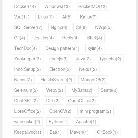
Docker(14)
Windows(13)
RocketMQ(12)
Vue(11)
Linux(9)
AI(8)
Kafka(7)
SQL Server(7)
Nginx(6)
C#(6)
NW.js(5)
Git(4)
Jenkins(4)
Redis(4)
Shell(4)
TechDoc(4)
Design pattern(4)
kylin(4)
Zookeeper(3)
nodejs(3)
Java(2)
Typecho(2)
Inno Setup(2)
Electron(2)
Nexus(2)
Nacos(2)
ElasticSearch(2)
MongoDB(2)
Selenium(2)
Web3(2)
MyBatis(2)
Seata(2)
ChatGPT(2)
DLL(2)
OpenOffice(2)
LibreOffice(2)
OpenCV(2)
mini program(2)
websocket(2)
Python(1)
Apache(1)
Keepalived(1)
Bat(1)
Maven(1)
GitBook(1)