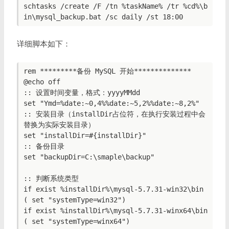
schtasks /create /F /tn %taskName% /tr %cd%\b
详细脚本如下：
rem *********备份 MySQL 开始**************

@echo off

:: 设置时间变量，格式：yyyyMMdd

set "Ymd=%date:~0,4%%date:~5,2%%date:~8,2%"

:: 安装目录（installDir占位符，在执行安装过程中会
替换为实际安装目录）

set "installDir=#{installDir}"

:: 备份目录

set "backupDir=C:\smaple\backup"

:: 判断系统类型

if exist %installDir%\mysql-5.7.31-win32\bin 
( set "systemType=win32")

if exist %installDir%\mysql-5.7.31-winx64\bin 
( set "systemType=winx64")
