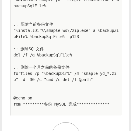
backupSqlFile%

:: 压缩当前备份文件

"%installDir%\smaple-ws\7zip.exe" a %backupZi
pFile% %backupSqlFile% -p123

:: 删除SQL文件

del /f /q %backupSqlFile%

:: 删除一个月之前的备份文件

forfiles /p "%backupDir%" /m "smaple-yd_*.zi
p" -d -30 /c "cmd /c del /f @path"

@echo on

rem *********备份 MySQL 完成**************
