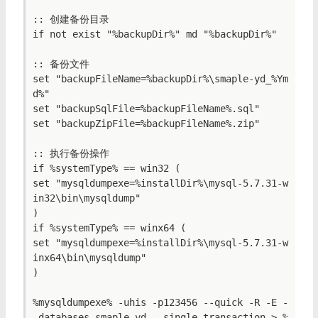
:: 创建备份目录

if not exist "%backupDir%" md "%backupDir%"

:: 备份文件

set "backupFileName=%backupDir%\smaple-yd_%Ym
d%"

set "backupSqlFile=%backupFileName%.sql"

set "backupZipFile=%backupFileName%.zip"

:: 执行备份操作

if %systemType% == win32 (

set "mysqldumpexe=%installDir%\mysql-5.7.31-w
in32\bin\mysqldump"

)

if %systemType% == winx64 (

set "mysqldumpexe=%installDir%\mysql-5.7.31-w
inx64\bin\mysqldump"

)

%mysqldumpexe% -uhis -p123456 --quick -R -E -
-databases smaple-yd --single-transaction > %