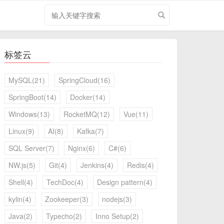
搜
索
关
键
标签云
字
MySQL(21)
SpringCloud(16)
SpringBoot(14)
Docker(14)
Windows(13)
RocketMQ(12)
Vue(11)
Linux(9)
AI(8)
Kafka(7)
SQL Server(7)
Nginx(6)
C#(6)
NW.js(5)
Git(4)
Jenkins(4)
Redis(4)
Shell(4)
TechDoc(4)
Design pattern(4)
kylin(4)
Zookeeper(3)
nodejs(3)
Java(2)
Typecho(2)
Inno Setup(2)