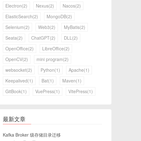
Electron(2)
Nexus(2)
Nacos(2)
ElasticSearch(2)
MongoDB(2)
Selenium(2)
Web3(2)
MyBatis(2)
Seata(2)
ChatGPT(2)
DLL(2)
OpenOffice(2)
LibreOffice(2)
OpenCV(2)
mini program(2)
websocket(2)
Python(1)
Apache(1)
Keepalived(1)
Bat(1)
Maven(1)
GitBook(1)
VuePress(1)
VitePress(1)
最新文章
Kafka Broker 级存储目录迁移