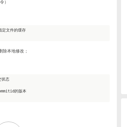
命令）
 放弃指定文件的缓存

删除本地修改；
交状态

ommitid的版本
